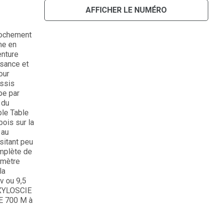
AFFICHER LE NUMÉRO
rochement
me en
enture
ssance et
our
âssis
pe par
 du
ble Table
ois sur la
 au
sitant peu
mplète de
amètre
la
v ou 9,5
 XYLOSCIE
E 700 M à