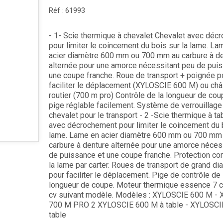
Réf :
61993
- 1- Scie thermique à chevalet Chevalet avec déc
pour limiter le coincement du bois sur la lame. La
acier diamètre 600 mm ou 700 mm au carbure à d
alternée pour une amorce nécessitant peu de pui
une coupe franche. Roue de transport + poignée p
faciliter le déplacement (XYLOSCIE 600 M) ou ch
routier (700 m pro) Contrôle de la longueur de cou
pige réglable facilement. Système de verrouillage
chevalet pour le transport - 2 -Scie thermique à ta
avec décrochement pour limiter le coincement du b
lame. Lame en acier diamètre 600 mm ou 700 mm
carbure à denture alternée pour une amorce néces
de puissance et une coupe franche. Protection co
la lame par carter. Roues de transport de grand di
pour faciliter le déplacement. Pige de contrôle de 
longueur de coupe. Moteur thermique essence 7 c
cv suivant modèle. Modèles : XYLOSCIE 600 M -
700 M PRO 2 XYLOSCIE 600 M à table - XYLOSCI
table