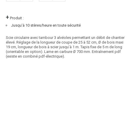
+
Produit :
Jusqu'à 10 stères/heure en toute sécurité
Scie circulaire avec tambour 3 alvéoles permettant un débit de chantier
élevé. Réglage de la longueur de coupe de 25 à 52 cm, Ø de bois maxi
19 cm, longueur de bois à scier jusqu’à 1 m. Tapis fixe de 5 m de long
(orientable en option). Lame en carbure Ø 700 mm. Entraînement pdf
(existe en combiné pdf-électrique).
Article SCAR
Gamme complète de scies professionnelles à haut rendement allant
de 7 à 14 sphères par heure suivant...
Voir le produit
Scie pro - QUATROMAT - TRIOMAT - SOLOMAT
Article SCAR