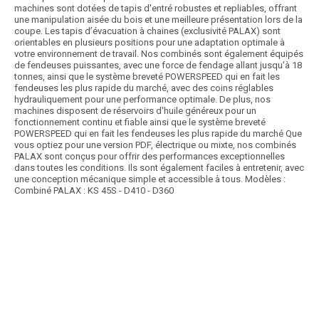
machines sont dotées de tapis d'entré robustes et repliables, offrant
une manipulation aisée du bois et une meilleure présentation lors de la
coupe. Les tapis d’évacuation à chaines (exclusivité PALAX) sont
orientables en plusieurs positions pour une adaptation optimale à
votre environnement de travail. Nos combinés sont également équipés
de fendeuses puissantes, avec une force de fendage allant jusqu'à 18
tonnes, ainsi que le système breveté POWERSPEED qui en fait les
fendeuses les plus rapide du marché, avec des coins réglables
hydrauliquement pour une performance optimale. De plus, nos
machines disposent de réservoirs d'huile généreux pour un
fonctionnement continu et fiable ainsi que le système breveté
POWERSPEED qui en fait les fendeuses les plus rapide du marché Que
vous optiez pour une version PDF, électrique ou mixte, nos combinés
PALAX sont conçus pour offrir des performances exceptionnelles
dans toutes les conditions. Ils sont également faciles à entretenir, avec
une conception mécanique simple et accessible à tous. Modèles :
Combiné PALAX : KS 45S - D410 - D360
Article SCAR
Choix des pros Matériel Hiver 2025
affichage prix HT
Combiné bois de chauffage, pour tracteur +/- 40 cv, diam. de coupe 36