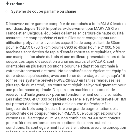
+
Produit :
Système de coupe par lame ou chaîne
Découvrez notre gamme complète de combinés à bois PALAX leaders
mondiaux depuis 1959. Importés exclusivement par MARY AGRI en
France et en Belgique, équipées de lames en carbure de haute qualité,
assurant une coupe précise et nette. Elles sont conçues pour une
utilisation polyvalente, avec des capacités de coupe allant de 30cm
pour le PALAX C750, 37cm pour le C900 et 40cm Pour le C1000. Nos
machines sont dotées de tapis d'entrée robustes et repliables, offrant
une manipulation aisée du bois et une meilleure présentation lors de la
coupe. Les tapis d'évacuation à chaines exclusivité PALAX, sont
orientables en plusieurs positions pour une adaptation optimale à
votre environnement de travail. Nos combinés sont également équipés
de fendeuses puissantes, avec une force de fendage allant jusqu'à 16
tonnes, les système breveté POWERSPEED en fait les fendeuses les
plus rapide du marché, Les coins sont réglables hydrauliquement pour
une performance optimale. De plus, nos machines disposent de
réservoirs d'huile généreux pour un fonctionnement continu et fiable.
Les Palax C900 et C1000 possèdent de série le système breveté OPTIMI
qui permet d'adapter la longueur de la course de fendage à la
longueur du bois coupé, cela offre une grande augmentation de la
productivité des coupeur fendeur PALAX, Que vous optiez pour une
version PDF, électrique ou mixte, nos combinés PALAX sont conçus
pour offrir des performances exceptionnelles dans toutes les
conditions. Ils sont également faciles à entretenir, avec une conception