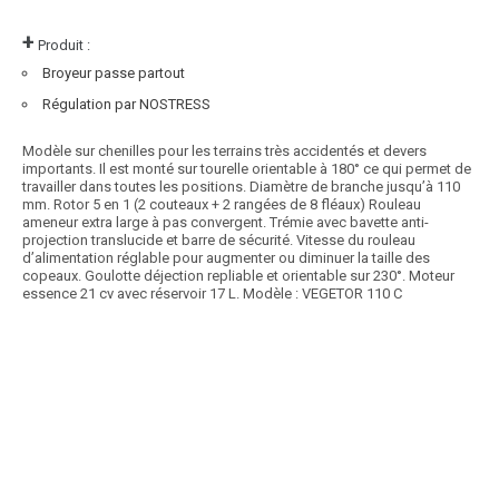
+
Produit :
Broyeur passe partout
Régulation par NOSTRESS
Modèle sur chenilles pour les terrains très accidentés et devers
importants. Il est monté sur tourelle orientable à 180° ce qui permet de
travailler dans toutes les positions. Diamètre de branche jusqu’à 110
mm. Rotor 5 en 1 (2 couteaux + 2 rangées de 8 fléaux) Rouleau
ameneur extra large à pas convergent. Trémie avec bavette anti-
projection translucide et barre de sécurité. Vitesse du rouleau
d’alimentation réglable pour augmenter ou diminuer la taille des
copeaux. Goulotte déjection repliable et orientable sur 230°. Moteur
essence 21 cv avec réservoir 17 L. Modèle : VEGETOR 110 C
Article SCAR
Très large gamme de broyeurs composteur munis d’un rotor avec
fléaux pour déchets verts. Moteur thermique...
Voir le produit