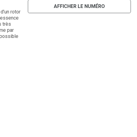
AFFICHER LE NUMÉRO
’un rotor
e essence
s très
ame par
 possible