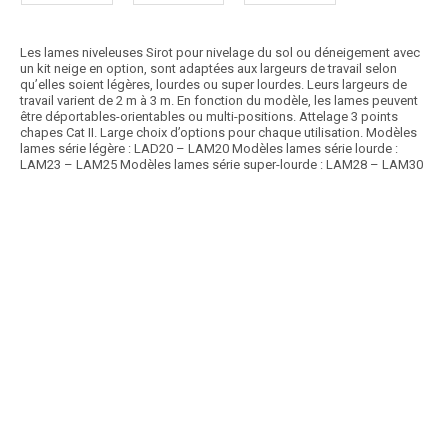
Les lames niveleuses Sirot pour nivelage du sol ou déneigement avec
un kit neige en option, sont adaptées aux largeurs de travail selon
qu’elles soient légères, lourdes ou super lourdes. Leurs largeurs de
travail varient de 2 m à 3 m. En fonction du modèle, les lames peuvent
être déportables-orientables ou multi-positions. Attelage 3 points
chapes Cat II. Large choix d’options pour chaque utilisation. Modèles
lames série légère : LAD20 – LAM20 Modèles lames série lourde :
LAM23 – LAM25 Modèles lames série super-lourde : LAM28 – LAM30
Article SCAR
Une gamme de lames composée de différents modèles : - lames à
ensilage fixes : attelage 3 points, lame...
Voir le produit
Lames niveleuses LENORMAND
Article SCAR
Les lames de conception robuste de chez Thievin pour tous types de