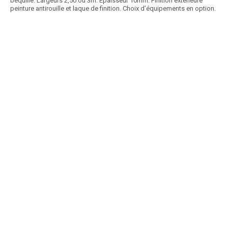
béquille. Largeurs 2,50 ou 3m. Epaisseur 10mm. Finition extérieure
peinture antirouille et laque de finition. Choix d’équipements en option.
Article SCAR
Les lames de conception robuste de chez Thievin pour tous types de
travaux agricoles ou de chantiers....
Voir le produit
Lame à ensilage THIEVIN
Article SCAR
La gamme de lames frontales à ensilage se compose de 3 modèles. -
1 - Lame ensilage grand volume. Attelage...
Voir le produit
Lames à ensilage DESVOYS
Article SCAR
Une gamme de lames niveleuses composée de 3 modèles : - 1 - Lame