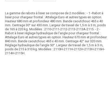
La gamme de rabots à lisier se compose de 2 modèles : - 1 -Rabot à
lisier pour chargeur frontal : Attelage Euro et autres types en option.
Hauteur 680 mm et profondeur 480 mm. Bande caoutchouc 465 x 40
mm. Centrage 30° sur 430 mm. Largeur de travail de 1,5 m à 3 m, poids
de 165 à 220 kg. Modèles : 2110-2111-2112-2113-2113A-2115. - 2 -
Rabot à lisier réglage hydraulique de l'angle pour chargeur frontal :
Attelage Euro et autres types en option. Hauteur 670 mm et profondeur
840 mm. Bande caoutchouc 465 x 40 mm. Centrage 42° sur 320 mm.
Réglage hydraulique de l'angle 50°. Largeur de travail de 1,5 m à 3 m,
poids de 215 à 310 kg. Modèles : 2110H-2111H-2112H-2113H-2116H-
2114H-2115H.
Article SCAR
Les rabots sont disponibles en 4 largeurs : 2 m, 2,25 m, 2,50 m et 3 m
(de 365 à 425 kg). Tôle épaisseur...
Voir le produit
Rabot à lisier peint ou galva