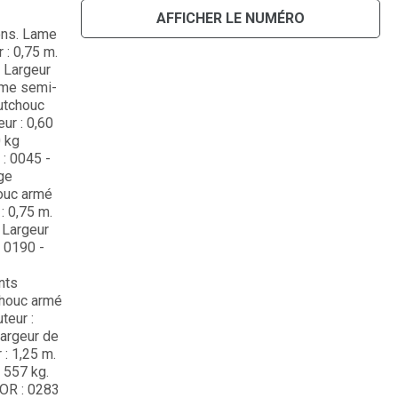
AFFICHER LE NUMÉRO
tons. Lame
 : 0,75 m.
. Largeur
mme semi-
outchouc
ur : 0,60
0 kg
 : 0045 -
ge
houc armé
: 0,75 m.
 Largeur
- 0190 -
nts
chouc armé
teur :
Largeur de
 : 1,25 m.
 557 kg.
IOR : 0283