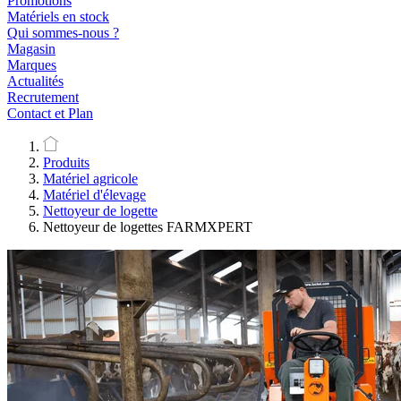
Promotions
Matériels en stock
Qui sommes-nous ?
Magasin
Marques
Actualités
Recrutement
Contact et Plan
Produits
Matériel agricole
Matériel d'élevage
Nettoyeur de logette
Nettoyeur de logettes FARMXPERT