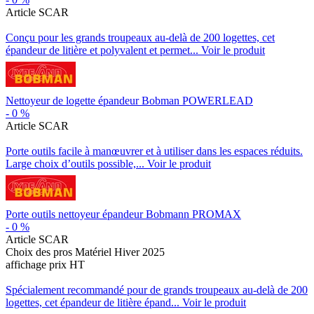
Article SCAR
Conçu pour les grands troupeaux au-delà de 200 logettes, cet
épandeur de litière et polyvalent et permet...
Voir le produit
Nettoyeur de logette épandeur Bobman POWERLEAD
-
0
%
Article SCAR
Porte outils facile à manœuvrer et à utiliser dans les espaces réduits.
Large choix d’outils possible,...
Voir le produit
Porte outils nettoyeur épandeur Bobmann PROMAX
-
0
%
Article SCAR
Choix des pros Matériel Hiver 2025
affichage prix HT
Spécialement recommandé pour de grands troupeaux au-delà de 200
logettes, cet épandeur de litière épand...
Voir le produit