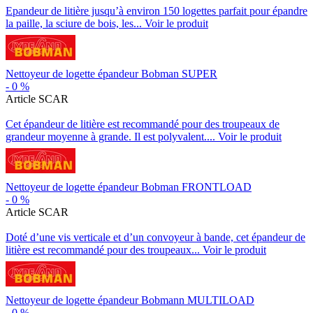
Epandeur de litière jusqu’à environ 150 logettes parfait pour épandre
la paille, la sciure de bois, les...
Voir le produit
Nettoyeur de logette épandeur Bobman SUPER
-
0
%
Article SCAR
Cet épandeur de litière est recommandé pour des troupeaux de
grandeur moyenne à grande. Il est polyvalent....
Voir le produit
Nettoyeur de logette épandeur Bobman FRONTLOAD
-
0
%
Article SCAR
Doté d’une vis verticale et d’un convoyeur à bande, cet épandeur de
litière est recommandé pour des troupeaux...
Voir le produit
Nettoyeur de logette épandeur Bobmann MULTILOAD
-
0
%