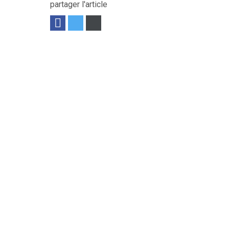
partager l'article
e, dirigeable par la mono roue avant. Phare...
Voir le produit
ndre la paille, la sciure de bois, les...
Voir le produit