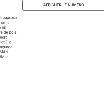
AFFICHER LE NUMÉRO
 troupeaux
Trémie
e en
re de bois,
haux.
Hot Dip
braquage
OBMAN
RM -