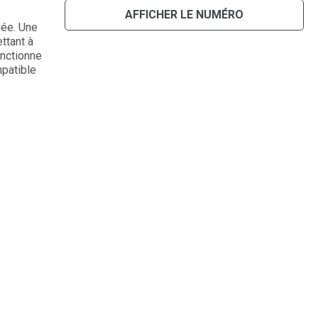
AFFICHER LE NUMÉRO
uée. Une
ttant à
onctionne
mpatible