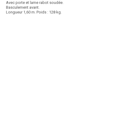
Avec porte et lame rabot soudée.
Basculement avant.
Longueur 1,60 m. Poids : 128 kg.
Article SCAR
Gamme complète composée de bennes 3 points adaptées aux micro-
tracteurs ou aux tracteurs avec aux choix,...
Voir le produit
Bennes 3 points microtracteur BEA, BEC, BEF, BER et BET
Article SCAR
Une gamme de bennes portées avec basculement mécanique ou
hydraulique. - 1 - Benne portée à l'arrière...
Voir le produit
Bennes 3 points ZAGRODA
Article SCAR