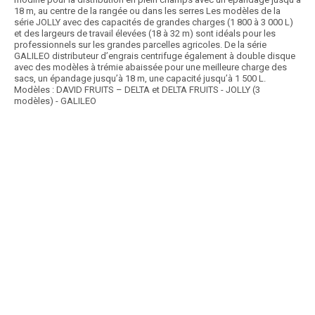
18 m, au centre de la rangée ou dans les serres Les modèles de la
série JOLLY avec des capacités de grandes charges (1 800 à 3 000 L)
et des largeurs de travail élevées (18 à 32 m) sont idéals pour les
professionnels sur les grandes parcelles agricoles. De la série
GALILEO distributeur d’engrais centrifuge également à double disque
avec des modèles à trémie abaissée pour une meilleure charge des
sacs, un épandage jusqu’à 18 m, une capacité jusqu’à 1 500 L.
Modèles : DAVID FRUITS – DELTA et DELTA FRUITS - JOLLY (3
modèles) - GALILEO
Article SCAR
Cette gamme de distributeurs d’engrais se compose de différentes
machines : 1 - Distributeur d'engrais...
Voir le produit
Distributeurs d'engrais à disque PAULJET
Article SCAR
Spécialement conçu pour la vigne. Enfouisseur de précision. Largeur
de travail de 1,10 à 1,80 m.
Voir le produit