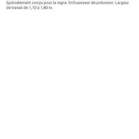
Spécialement conçu pour la vigne. Enfouisseur de précision. Largeur
de travail de 1,10 à 1,80 m.
Article SCAR
Epandeur d'engrais double disques porté : Attelage 3 points cat. II
axes. 2 disques en inox et 2 x 2...
Voir le produit
Distributeur d'engrais double disque ZAGRODA
Article SCAR
Cette gamme de distributeurs d’engrais se compose de différentes
machines : 1 - Distributeur d'engrais...
Voir le produit
Distributeurs d'engrais à disque PAULJET
Article SCAR
Gamme de distributeurs d’engrais double plateaux DX. Attelage à