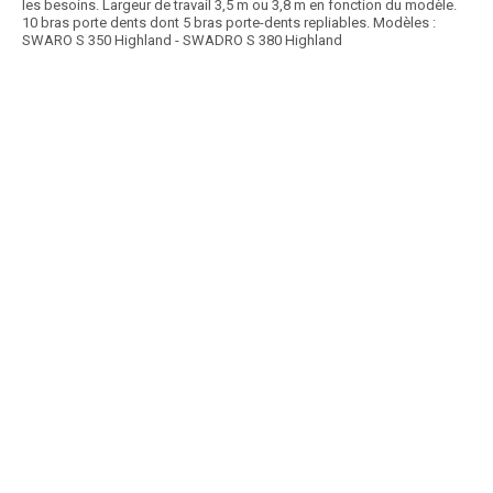
les besoins. Largeur de travail 3,5 m ou 3,8 m en fonction du modèle.
10 bras porte dents dont 5 bras porte-dents repliables. Modèles :
SWARO S 350 Highland - SWADRO S 380 Highland
Article SCAR
Choix des pros Matériel Automne 2025
affichage prix HT
Dent lift : pour soulever le fourrage plus haut qu’une dent classique et
augmenter sa propreté..​ ​Bras...
Voir le produit
Andaineurs SWADRO
Prix HT :
Article SCAR
Ces andaineurs offrent de grandes performances et sont livrés avec
trois roues en standard. Ils sont...
Voir le produit