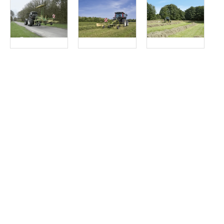
Article SCAR
Gamme de 2 andaineurs mono rotor portés particulièrement co
Andaineur SWADRO S HIGHLAND
Article SCAR
Choix des pros Matériel Automne 2025
affichage prix HT
Dent lift : pour soulever le fourrage plus haut qu’une dent class