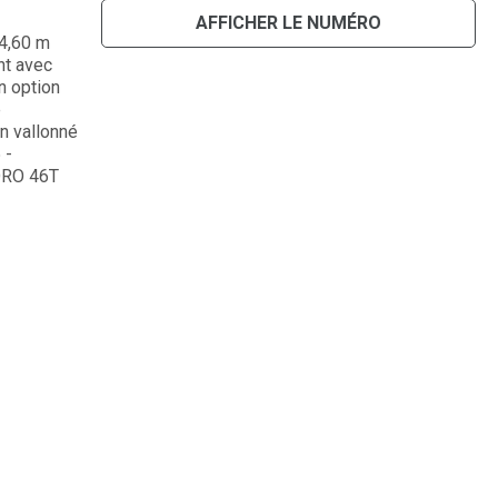
AFFICHER LE NUMÉRO
 4,60 m
nt avec
n option
é
n vallonné
 -
DRO 46T