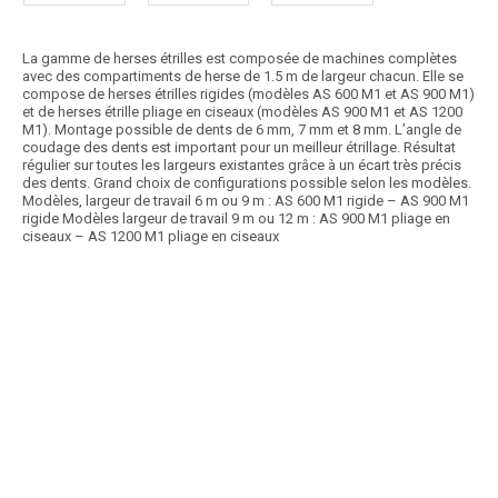
La gamme de herses étrilles est composée de machines complètes
avec des compartiments de herse de 1.5 m de largeur chacun. Elle se
compose de herses étrilles rigides (modèles AS 600 M1 et AS 900 M1)
et de herses étrille pliage en ciseaux (modèles AS 900 M1 et AS 1200
M1). Montage possible de dents de 6 mm, 7 mm et 8 mm. L’angle de
coudage des dents est important pour un meilleur étrillage. Résultat
régulier sur toutes les largeurs existantes grâce à un écart très précis
des dents. Grand choix de configurations possible selon les modèles.
Modèles, largeur de travail 6 m ou 9 m : AS 600 M1 rigide – AS 900 M1
rigide Modèles largeur de travail 9 m ou 12 m : AS 900 M1 pliage en
ciseaux – AS 1200 M1 pliage en ciseaux
Article SCAR
Les herses étrilles Weeder sont conçues pour les exigences de
chacun. Efficace et polyvalentes et dans...
Voir le produit
Herse étrille polyvalente WEEDER