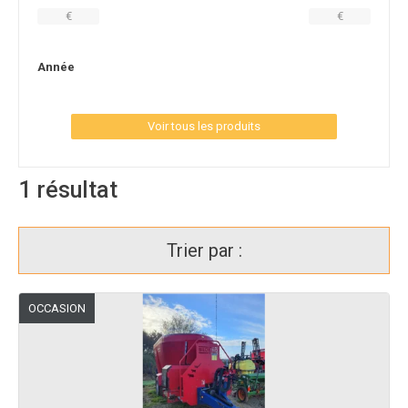
€
€
Année
Voir tous les produits
1
résultat
Trier par :
OCCASION