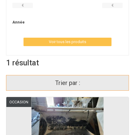
€
€
Année
Voir tous les produits
1
résultat
Trier par :
OCCASION