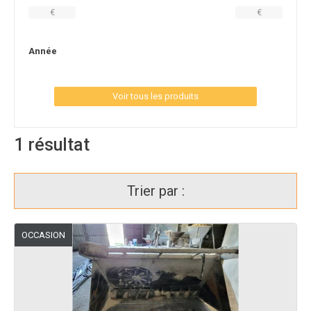
€
€
Année
Voir tous les produits
1
résultat
Trier par :
OCCASION