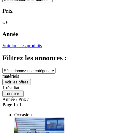
Prix
€
€
Année
Voir tous les produits
Filtrez les annonces :
matériels
Voir les offres
1
résultat
Trier par :
Année
/
Prix
/
Page
1
/ 1
Occasion