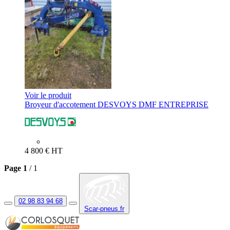
Voir le produit
Broyeur d'accotement
DESVOYS
DMF ENTREPRISE
4 800
€
HT
Page
1
/ 1
02 98 83 94 68
Scar-pneus.fr