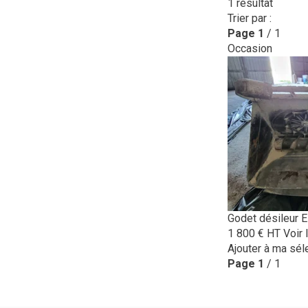
1
résultat
Trier par :
Page
1
/ 1
Occasion
Godet désileur
E
1 800
€
HT
Voir 
Ajouter à ma sél
Page
1
/ 1