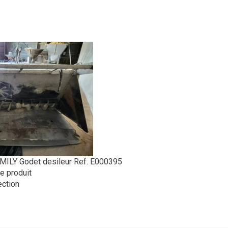
MILY
Godet desileur
Ref.
E000395
le produit
ection