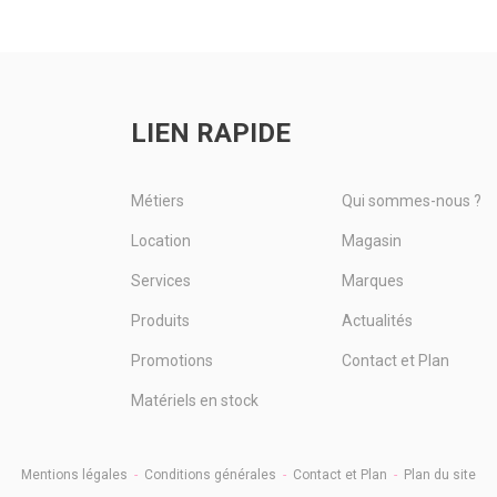
40 m
mm. Epaisseur : 8 mm. Diamètre :
ètre :
Diam
16x39 mm. Référence Kuhn :
 Référence
Réfé
A5407230/A5407231/A5402960.
139. Référence
1.39
Référence...
Réfé
LIEN RAPIDE
Voir le produit
e produit
Métiers
Qui sommes-nous ?
Location
Magasin
Services
Marques
Produits
Actualités
Promotions
Contact et Plan
Matériels en stock
Mentions légales
-
Conditions générales
-
Contact et Plan
-
Plan du site