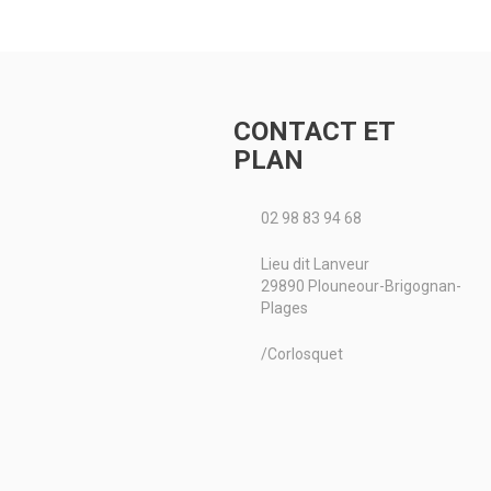
m. Epaisseur : 8 mm.
ètre : 15,5x40 mm.
rence Noremat
.234.NR ou 103052.
rence...
CONTACT ET
PLAN
Voir le produit
02 98 83 94 68
Lieu dit Lanveur
29890 Plouneour-Brigognan-
Plages
/Corlosquet