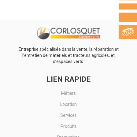
Roue complète 15,3''.Dimensions : 11,5/80x15,3.Plys : 14.Profil :
AW702.6 trous, déport 0.Type : TL.Indice de charge et de...
Voir le produit
Entreprise spécialisée dans la vente, la réparation et
l’entretien de matériels et tracteurs agricoles, et
d’espaces verts.
LIEN RAPIDE
Métiers
Location
Services
Produits