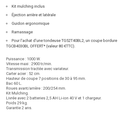
Kit mulching inclus
Éjection arrière et latérale
Guidon ergonomique
Ramassage
Pour l'achat d'une tondeuse TG52T40BL2, un coupe bordure
TGCB4030BL OFFERT* (valeur 80 €TTC).
Puissance : 1000 W.
Vitesse maxi : 2900 tr/min.
Transmission tractée avec variateur.
Carter acier : 52 cm.
Hauteur de coupe 7 positions de 30 à 95 mm.
Bac 60 L.
Roues avant/arrière : 200/254 mm.
Kit Mulching.
Livrée avec 2 batteries 2,5 AH Li-ion 40 V et 1 chargeur.
Poids 29 kg.
Garantie 2 ans.