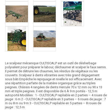
Le scalpeur mécanique CULTISCALP est un outil de désherbage
polyvalent pour préparer le labour, déchaumer et scalper le faux semis.
Il permet de détruire les chaumes, les résidus de végétaux ou les
couverts. Scalpeur à dents vibrantes avec très grand dégagement
sous bâti Empêche le repiquage et nivelle le sol efficacement. Avec
une répartition parfaite de la matière organique grâce au triples
peignes. Châssis 4 rangées de dents Hercule 70 x 12 mm ou 90 x 13
mm et triple peignes. Il est disponible de 6 À 9 m portés - 12,5 m
autoporté Modèles : 1 - CULTISCALP repliable en 2 parties – 4 roues de
jauge : 6 m 2 - CULTISCALP repliable en 3 parties – 6 roues de jauge : 7
m ou 8 m ou 9 m 3 - CULTISCALP repliable en 5 parties – 8 roues de
jauge : 12,5 m