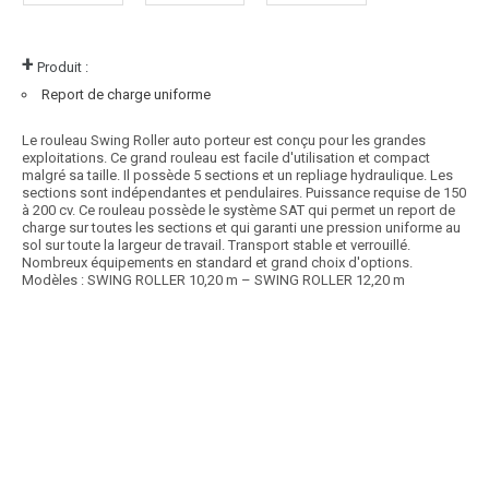
+
Produit :
Report de charge uniforme
Le rouleau Swing Roller auto porteur est conçu pour les grandes
exploitations. Ce grand rouleau est facile d'utilisation et compact
malgré sa taille. Il possède 5 sections et un repliage hydraulique. Les
sections sont indépendantes et pendulaires. Puissance requise de 150
à 200 cv. Ce rouleau possède le système SAT qui permet un report de
charge sur toutes les sections et qui garanti une pression uniforme au
sol sur toute la largeur de travail. Transport stable et verrouillé.
Nombreux équipements en standard et grand choix d'options.
Modèles : SWING ROLLER 10,20 m – SWING ROLLER 12,20 m
Article SCAR
Une gamme de rouleaux Lift Roller de conception légère pour une
puissance de 35 à 60 cv et adaptée pour...
Voir le produit