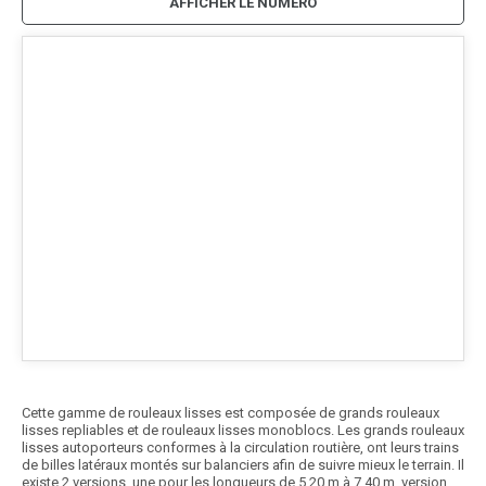
AFFICHER LE NUMÉRO
Cette gamme de rouleaux lisses est composée de grands rouleaux
lisses repliables et de rouleaux lisses monoblocs. Les grands rouleaux
lisses autoporteurs conformes à la circulation routière, ont leurs trains
de billes latéraux montés sur balanciers afin de suivre mieux le terrain. Il
existe 2 versions, une pour les longueurs de 5,20 m à 7,40 m, version