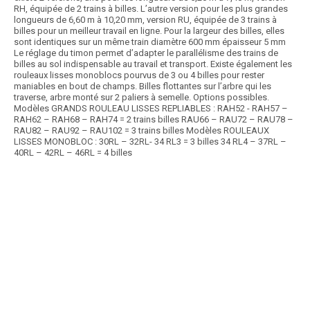
RH, équipée de 2 trains à billes. L’autre version pour les plus grandes
longueurs de 6,60 m à 10,20 mm, version RU, équipée de 3 trains à
billes pour un meilleur travail en ligne. Pour la largeur des billes, elles
sont identiques sur un même train diamètre 600 mm épaisseur 5 mm
Le réglage du timon permet d’adapter le parallélisme des trains de
billes au sol indispensable au travail et transport. Existe également les
rouleaux lisses monoblocs pourvus de 3 ou 4 billes pour rester
maniables en bout de champs. Billes flottantes sur l’arbre qui les
traverse, arbre monté sur 2 paliers à semelle. Options possibles.
Modèles GRANDS ROULEAU LISSES REPLIABLES : RAH52 - RAH57 –
RAH62 – RAH68 – RAH74 = 2 trains billes RAU66 – RAU72 – RAU78 –
RAU82 – RAU92 – RAU102 = 3 trains billes Modèles ROULEAUX
LISSES MONOBLOC : 30RL – 32RL- 34 RL3 = 3 billes 34 RL4 – 37RL –
40RL – 42RL – 46RL = 4 billes
Article SCAR
Une gamme de rouleaux Lift Roller de conception légère pour une
puissance de 35 à 60 cv et adaptée pour...
Voir le produit