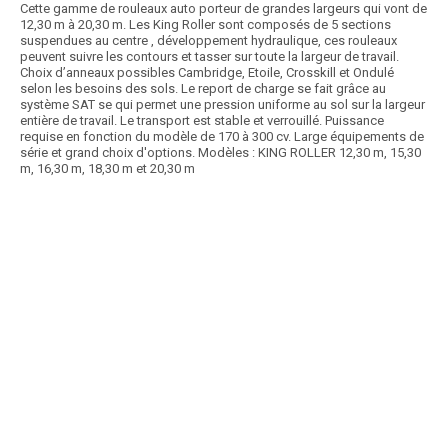
Cette gamme de rouleaux auto porteur de grandes largeurs qui vont de
12,30 m à 20,30 m. Les King Roller sont composés de 5 sections
suspendues au centre , développement hydraulique, ces rouleaux
peuvent suivre les contours et tasser sur toute la largeur de travail.
Choix d’anneaux possibles Cambridge, Etoile, Crosskill et Ondulé
selon les besoins des sols. Le report de charge se fait grâce au
système SAT se qui permet une pression uniforme au sol sur la largeur
entière de travail. Le transport est stable et verrouillé. Puissance
requise en fonction du modèle de 170 à 300 cv. Large équipements de
série et grand choix d'options. Modèles : KING ROLLER 12,30 m, 15,30
m, 16,30 m, 18,30 m et 20,30 m
Article SCAR
Une gamme de rouleaux Lift Roller de conception légère pour une
puissance de 35 à 60 cv et adaptée pour...
Voir le produit
Rouleau LIFT ROLLER
Article SCAR
Choix des pros Matériel Hiver 2025