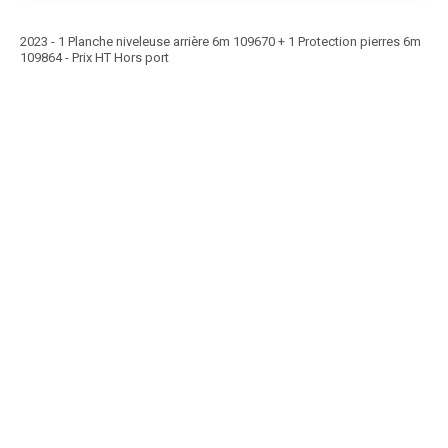
2023 - 1 Planche niveleuse arrière 6m 109670 + 1 Protection pierres 6m
109864 - Prix HT Hors port
Article SCAR
Herse rotative repliable prise de force 1000 tr/min. Boitier mono
vitesse. Contrôle de profondeur par...
Voir le produit
Herse rotative repliable FVP.HI FVX
Article SCAR
Herse rotative fixe avec PDF 540 tr/min et 1000 tr/min sur modèle FVP.
Cardan avec embrayage de sécurité. Barre...
Voir le produit
Herse rotative fixe FVA FVV FVL FVM FVP
Article SCAR