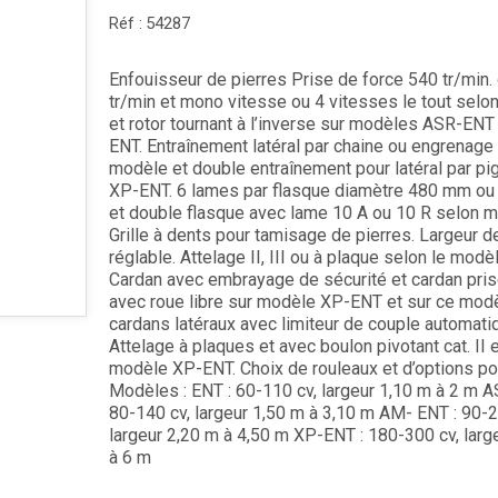
Réf :
54287
Enfouisseur de pierres Prise de force 540 tr/min.
tr/min et mono vitesse ou 4 vitesses le tout sel
et rotor tournant à l’inverse sur modèles ASR-ENT
ENT. Entraînement latéral par chaine ou engrenage
modèle et double entraînement pour latéral par pi
XP-ENT. 6 lames par flasque diamètre 480 mm o
et double flasque avec lame 10 A ou 10 R selon 
Grille à dents pour tamisage de pierres. Largeur d
réglable. Attelage II, III ou à plaque selon le modè
Cardan avec embrayage de sécurité et cardan pris
avec roue libre sur modèle XP-ENT et sur ce mod
cardans latéraux avec limiteur de couple automati
Attelage à plaques et avec boulon pivotant cat. II et
modèle XP-ENT. Choix de rouleaux et d’options po
Modèles : ENT : 60-110 cv, largeur 1,10 m à 2 m 
80-140 cv, largeur 1,50 m à 3,10 m AM- ENT : 90-2
largeur 2,20 m à 4,50 m XP-ENT : 180-300 cv, larg
à 6 m