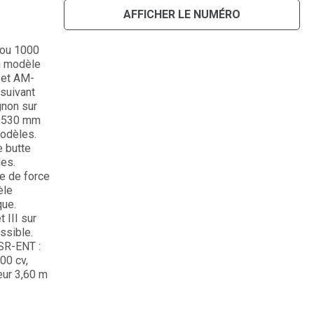
AFFICHER LE NUMÉRO
 ou 1000
on modèle
 et AM-
 suivant
gnon sur
u 530 mm
modèles.
e butte
les.
e de force
èle
que.
 III sur
ssible.
ASR-ENT :
00 cv,
eur 3,60 m