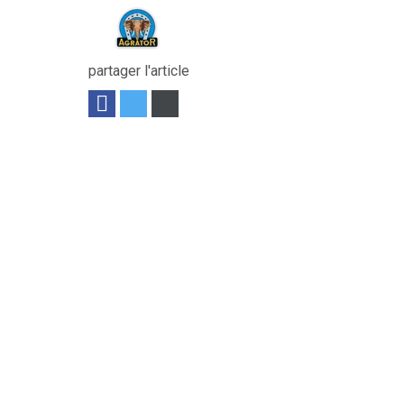
partager l'article
ion inversée idéal pour enfouir les cailloux,...
Voir le produit
pelouse, d’espaces verts, de jardins, de...
Voir le produit