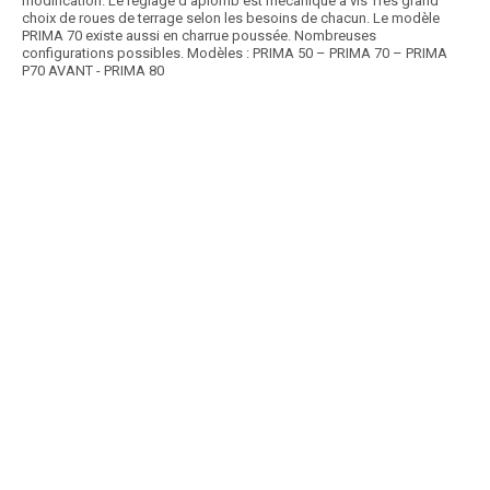
modification. Le réglage d’aplomb est mécanique à vis Très grand
choix de roues de terrage selon les besoins de chacun. Le modèle
PRIMA 70 existe aussi en charrue poussée. Nombreuses
configurations possibles. Modèles : PRIMA 50 – PRIMA 70 – PRIMA
P70 AVANT - PRIMA 80
Article SCAR
La charrue semi-portée VOYAGER grâce à sa productivité et ses
performances est adaptée aux grands espaces. Cette...
Voir le produit
Charrue semi-portée réversible VOYAGER
Article SCAR
La charrue portée réversible ROVER polyvalente et robuste s'adapte à
différents types tracteurs grâce...
Voir le produit
Charrue portée réversible ROVER