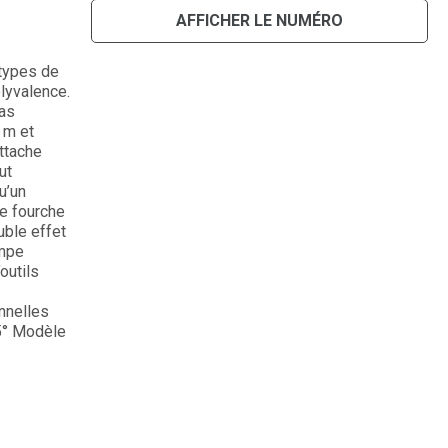
AFFICHER LE NUMÉRO
 types de
lyvalence.
as
 m et
ttache
ut
u’un
ne fourche
uble effet
ompe
outils
nnelles
5° Modèle