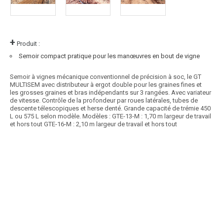
+
Produit :
Semoir compact pratique pour les manœuvres en bout de vigne
Semoir à vignes mécanique conventionnel de précision à soc, le GT
MULTISEM avec distributeur à ergot double pour les graines fines et
les grosses graines et bras indépendants sur 3 rangées. Avec variateur
de vitesse. Contrôle de la profondeur par roues latérales, tubes de
descente télescopiques et herse denté. Grande capacité de trémie 450
L ou 575 L selon modèle. Modèles : GTE-13-M : 1,70 m largeur de travail
et hors tout GTE-16-M : 2,10 m largeur de travail et hors tout
Article SCAR
Les semoirs DRILLBOX et MECHANICBOX peuvent grâce une roue
d’entraînement au sol et leurs déflecteurs...
Voir le produit