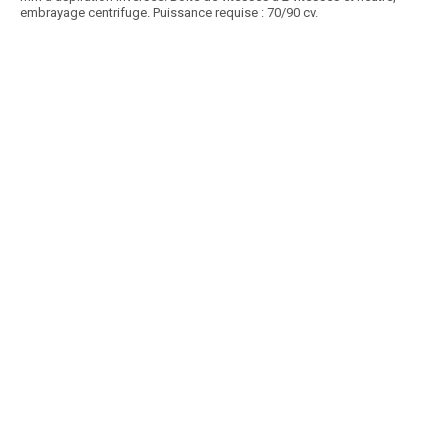
embrayage centrifuge. Puissance requise : 70/90 cv.
Article SCAR
Gamme composée de 2 pulvérisateurs portés de base, adaptables
selon vos besoins et attentes avec de nombreuses...
Voir le produit
Pulvérisateur porté PSM
Promotion
Article SCAR
Destockage
affichage prix HT
Promo
2023 - 1 Filtre à charbon pour extracteur 600485 + 1 Debimètre + vanne
d'arrêt auto 600850
Voir le produit