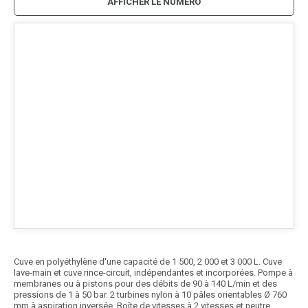
AFFICHER LE NUMÉRO
Cuve en polyéthylène d'une capacité de 1 500, 2 000 et 3 000 L. Cuve
lave-main et cuve rince-circuit, indépendantes et incorporées. Pompe à
membranes ou à pistons pour des débits de 90 à 140 L/min et des
pressions de 1 à 50 bar. 2 turbines nylon à 10 pâles orientables Ø 760
mm à aspiration inversée. Boîte de vitesses à 2 vitesses et neutre,