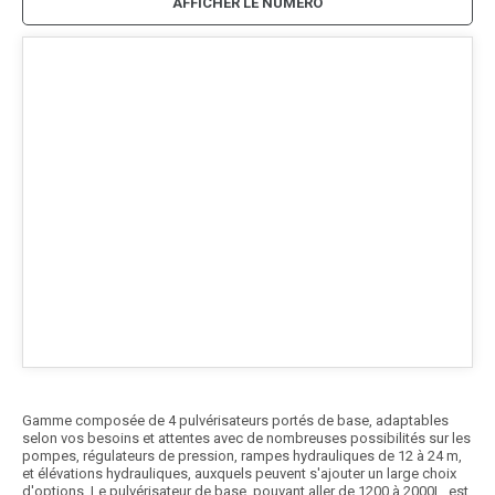
AFFICHER LE NUMÉRO
Gamme composée de 4 pulvérisateurs portés de base, adaptables
selon vos besoins et attentes avec de nombreuses possibilités sur les
pompes, régulateurs de pression, rampes hydrauliques de 12 à 24 m,
et élévations hydrauliques, auxquels peuvent s'ajouter un large choix
d'options. Le pulvérisateur de base, pouvant aller de 1200 à 2000L, est