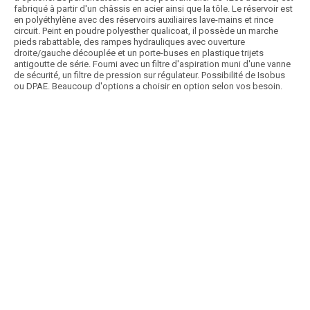
fabriqué à partir d'un châssis en acier ainsi que la tôle. Le réservoir est
en polyéthylène avec des réservoirs auxiliaires lave-mains et rince
circuit. Peint en poudre polyesther qualicoat, il possède un marche
pieds rabattable, des rampes hydrauliques avec ouverture
droite/gauche découplée et un porte-buses en plastique trijets
antigoutte de série. Fourni avec un filtre d'aspiration muni d'une vanne
de sécurité, un filtre de pression sur régulateur. Possibilité de Isobus
ou DPAE. Beaucoup d'options a choisir en option selon vos besoin.
Article SCAR
Choix des pros Matériel été 2025
affichage prix HT
Pulvérisateur porté léger et compact : Châssis mécano soudé. Mât
avec cadre coulissant avec suspension...
Voir le produit
Pulvérisateur porté HELIUM 2
Prix HT :
Article SCAR
Nouveau