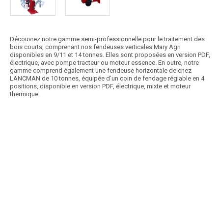
Découvrez notre gamme semi-professionnelle pour le traitement des
bois courts, comprenant nos fendeuses verticales Mary Agri
disponibles en 9/11 et 14 tonnes. Elles sont proposées en version PDF,
électrique, avec pompe tracteur ou moteur essence. En outre, notre
gamme comprend également une fendeuse horizontale de chez
LANCMAN de 10 tonnes, équipée d'un coin de fendage réglable en 4
positions, disponible en version PDF, électrique, mixte et moteur
thermique.
Article SCAR
Double vitesse, système de levage de la bûche, coin spécifique,
nouvelles commandes. Conforme à la norme...
Voir le produit
Fendeuse 19 T XYLO SR 19 CH
Article SCAR