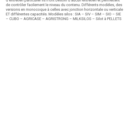
d’entretien particulier Ils n'ont besoin d'aucun entretien et permettent
de contrôler facilement le niveau du contenu. Différents modèles, des
versions en monocoque à celles avec jonction horizontale ou verticale
ET différentes capacités. Modèles silos : SIA – SIV – SIM – SIO – SIE
– CUBO – AGRICASE – AGRISTRONG – MILKSILOS – Silot à PELLETS
Article SCAR
Une large gamme de citernes pour produits liquide. Elles peuvent être
verticales ou horizontales jusqu’à...
Voir le produit
Citerne à liquide
Article SCAR
Une large gamme de containers en acier galvanisé robustes et
polyvalents pour stockage et transfert de...
Voir le produit
Container DYNA BOX
Article SCAR
Choix des pros Magasin Automne 2025
Non visible site Scar