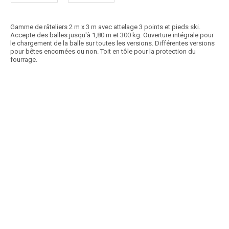
Gamme de râteliers 2 m x 3 m avec attelage 3 points et pieds ski.
Accepte des balles jusqu'à 1,80 m et 300 kg. Ouverture intégrale pour
le chargement de la balle sur toutes les versions. Différentes versions
pour bêtes encornées ou non. Toit en tôle pour la protection du
fourrage.
Article SCAR
La gamme de râteliers est composée de 6 modèles afin de s'adapter à
vos attentes. Sur pieds ou sur patins,...
Voir le produit
Râteliers LENORMAND
Article SCAR
Nourrisseur 2,2 m ou 3 m avec auge anti gaspillage de grande
dimension. Livré avec enclos relevable pour...
Voir le produit