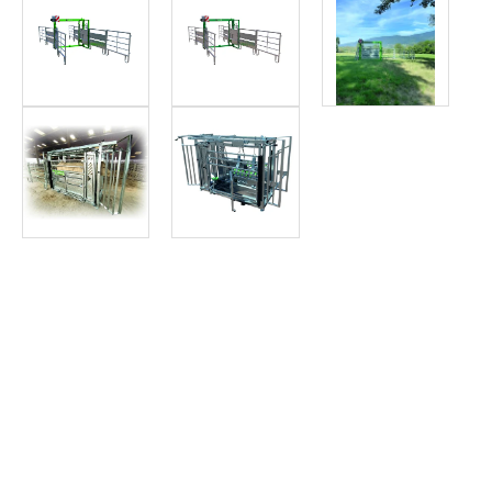
Article SCAR
Une écorneuse à bovin hydraulique afin de sectionner, sans bru
Ecorneuse à bovins hydraulique
Article SCAR