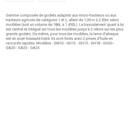
Gamme composée de godets adaptés aux micro-tracteurs ou aux
tracteurs agricole de catégorie 1 et 2, allant de 1,00 m à 2,50m selon
modèles (soit un volume de 186L à 1 450L). Le basculement quant à lui
est central et intégral sur tous les modèles jusqu'à 2 vérins sur les plus
grands godets. De même, pour tous les modèles, la lame d'attaque
est en acier biseauté traité. Ils sont livrés avec 2 prises d'huile en
raccords rapides. Modèles : GM10 - GH12 - GH15 - GH18 - GH20 -
GA20 - GA23 - GA25
Article SCAR
Gamme de rabots à lisier pour tracteur agricole équipée d’un attelage
3 points. Lame réversible ou non,...
Voir le produit
Rabots à lisier LOISEAU
Article SCAR
1 - Godet série MASTER : Basculement hydraulique 2 vérins D.E.