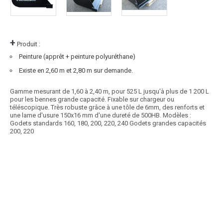
+
Produit :
Peinture (apprêt + peinture polyuréthane)
Existe en 2,60 m et 2,80 m sur demande.
Gamme mesurant de 1,60 à 2,40 m, pour 525 L jusqu'à plus de 1 200 L
pour les bennes grande capacité. Fixable sur chargeur ou
téléscopique. Très robuste grâce à une tôle de 6mm, des renforts et
une lame d'usure 150x16 mm d'une dureté de 500HB. Modèles :
Godets standards 160, 180, 200, 220, 240 Godets grandes capacités
200, 220
Article SCAR
Godet terrassement TER pour télescopique et tracteur > 150 cv :
Hauteur 750 mm et profondeur 780 mm. Coque...
Voir le produit