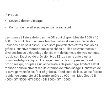
+
Produit :
Sécurité de remplissage
Confort de travail avec voyant de niveau à œil
Les tonnes à lisiers de la gamme GTI sont disponibles de 4 500 à 10
500 L. Ce sont des machines fonctionnelles et simples d'utilisation.
Equipées d'un seul essieu, elles sont polyvalentes et très maniables
grâce à leur cuve monocoque avec châssis. Elles peuvent recevoir
diverses buses d'épandage de 150 mm de diamètre de type conique,
ras du sol, Exact ou de précision type EZ. La vanne arrière est à
commande hydraulique. Une large gamme de compresseurs est
proposée qui, couplés à un accélérateur de pompage, limitent l'effet
mousse dans la cuve et réduit le temps de remplissage. L'entretien de
la cuve galvanisée est facilité grâce au fond lisse de la cuve qui facilite
la vidange complète et à la porte arrière de 900 mm . Modèles : GTI
4500 - GTI 5500 - GTI 6500 - GTI 8500 - GTI 10500
Article SCAR