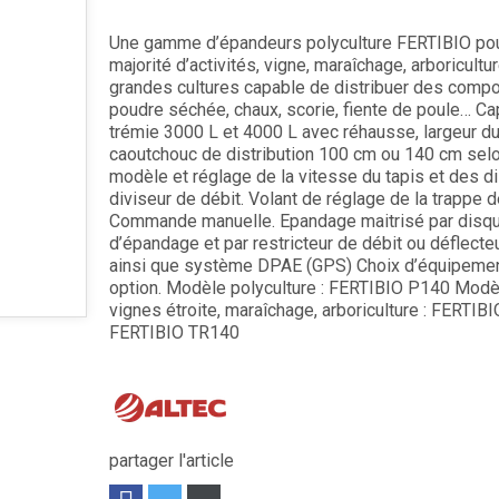
Une gamme d’épandeurs polyculture FERTIBIO pou
majorité d’activités, vigne, maraîchage, arboricultur
grandes cultures capable de distribuer des compo
poudre séchée, chaux, scorie, fiente de poule… Ca
trémie 3000 L et 4000 L avec réhausse, largeur du
caoutchouc de distribution 100 cm ou 140 cm selo
modèle et réglage de la vitesse du tapis et des d
diviseur de débit. Volant de réglage de la trappe d
Commande manuelle. Epandage maitrisé par disq
d’épandage et par restricteur de débit ou déflecteu
ainsi que système DPAE (GPS) Choix d’équipeme
option. Modèle polyculture : FERTIBIO P140 Mod
vignes étroite, maraîchage, arboriculture : FERTIB
FERTIBIO TR140
partager l'article