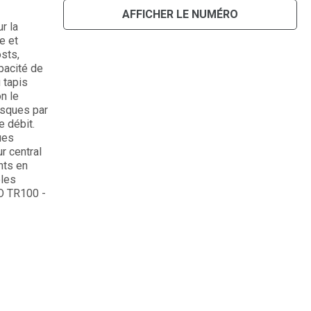
AFFICHER LE NUMÉRO
r la
e et
sts,
pacité de
 tapis
n le
isques par
e débit.
ues
r central
nts en
èles
IO TR100 -