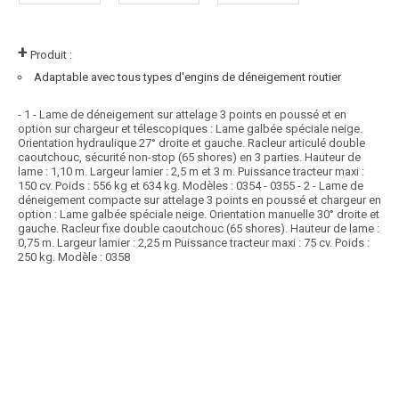
+
Produit :
Adaptable avec tous types d'engins de déneigement routier
- 1 - Lame de déneigement sur attelage 3 points en poussé et en
option sur chargeur et télescopiques : Lame galbée spéciale neige.
Orientation hydraulique 27° droite et gauche. Racleur articulé double
caoutchouc, sécurité non-stop (65 shores) en 3 parties. Hauteur de
lame : 1,10 m. Largeur lamier : 2,5 m et 3 m. Puissance tracteur maxi :
150 cv. Poids : 556 kg et 634 kg. Modèles : 0354 - 0355 - 2 - Lame de
déneigement compacte sur attelage 3 points en poussé et chargeur en
option : Lame galbée spéciale neige. Orientation manuelle 30° droite et
gauche. Racleur fixe double caoutchouc (65 shores). Hauteur de lame :
0,75 m. Largeur lamier : 2,25 m Puissance tracteur maxi : 75 cv. Poids :
250 kg. Modèle : 0358
Article SCAR
Une grande gamme de saleuses attelage de 1ère et 2ème catégorie ou