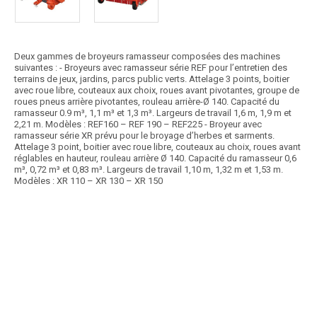
Deux gammes de broyeurs ramasseur composées des machines
suivantes : - Broyeurs avec ramasseur série REF pour l’entretien des
terrains de jeux, jardins, parcs public verts. Attelage 3 points, boitier
avec roue libre, couteaux aux choix, roues avant pivotantes, groupe de
roues pneus arrière pivotantes, rouleau arrière-Ø 140. Capacité du
ramasseur 0.9 m³, 1,1 m³ et 1,3 m³. Largeurs de travail 1,6 m, 1,9 m et
2,21 m. Modèles : REF160 – REF 190 – REF225 - Broyeur avec
ramasseur série XR prévu pour le broyage d’herbes et sarments.
Attelage 3 point, boitier avec roue libre, couteaux au choix, roues avant
réglables en hauteur, rouleau arrière Ø 140. Capacité du ramasseur 0,6
m³, 0,72 m³ et 0,83 m³. Largeurs de travail 1,10 m, 1,32 m et 1,53 m.
Modèles : XR 110 – XR 130 – XR 150
Article SCAR
Proposé en 2 largeurs, les faucheuses d'accotement sont idéales pour
l'entretien des voiries, talus,...
Voir le produit