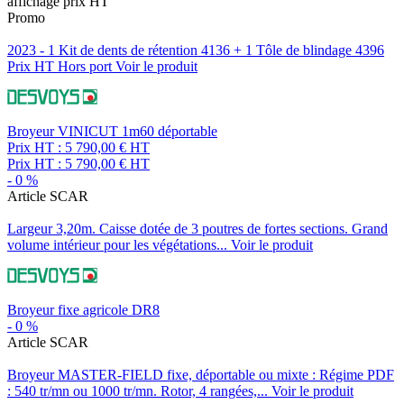
affichage prix HT
Promo
2023 - 1 Kit de dents de rétention 4136 + 1 Tôle de blindage 4396
Prix HT Hors port
Voir le produit
Broyeur VINICUT 1m60 déportable
Prix HT :
5 790,00
€
HT
Prix HT :
5 790,00
€
HT
-
0
%
Article SCAR
Largeur 3,20m. Caisse dotée de 3 poutres de fortes sections. Grand
volume intérieur pour les végétations...
Voir le produit
Broyeur fixe agricole DR8
-
0
%
Article SCAR
Broyeur MASTER-FIELD fixe, déportable ou mixte : Régime PDF
: 540 tr/mn ou 1000 tr/mn. Rotor, 4 rangées,...
Voir le produit