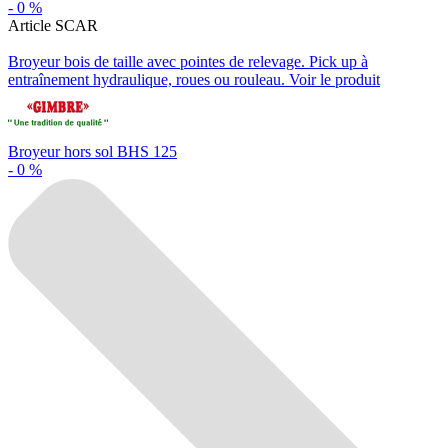
-
0
%
Article SCAR
Broyeur bois de taille avec pointes de relevage. Pick up à
entraînement hydraulique, roues ou rouleau.
Voir le produit
Broyeur hors sol BHS 125
-
0
%