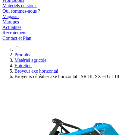
Promotions
Matériels en stock
Qui sommes-nous ?
Magasin
Marques
Actualités
Recrutement
Contact et Plan
Produits
Matériel agricole
Entretien
Broyeur axe horizontal
Broyeurs céréalier axe horizontal : SR III, SX et GT III