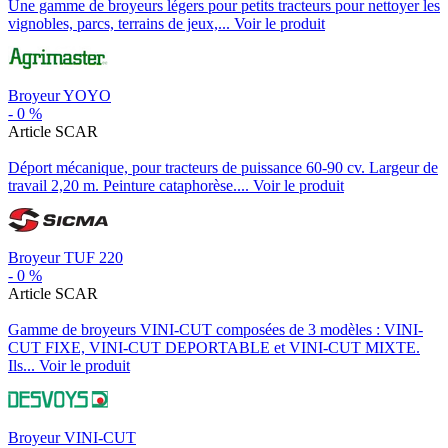
Une gamme de broyeurs légers pour petits tracteurs pour nettoyer les
vignobles, parcs, terrains de jeux,...
Voir le produit
Broyeur YOYO
-
0
%
Article SCAR
Déport mécanique, pour tracteurs de puissance 60-90 cv. Largeur de
travail 2,20 m. Peinture cataphorèse....
Voir le produit
Broyeur TUF 220
-
0
%
Article SCAR
Gamme de broyeurs VINI-CUT composées de 3 modèles : VINI-
CUT FIXE, VINI-CUT DEPORTABLE et VINI-CUT MIXTE.
Ils...
Voir le produit
Broyeur VINI-CUT