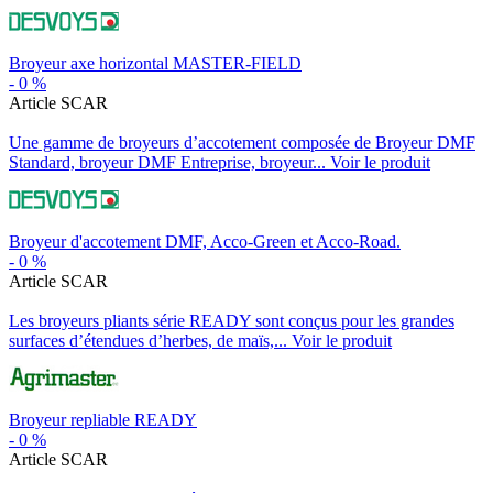
Broyeur axe horizontal MASTER-FIELD
-
0
%
Article SCAR
Une gamme de broyeurs d’accotement composée de Broyeur DMF
Standard, broyeur DMF Entreprise, broyeur...
Voir le produit
Broyeur d'accotement DMF, Acco-Green et Acco-Road.
-
0
%
Article SCAR
Les broyeurs pliants série READY sont conçus pour les grandes
surfaces d’étendues d’herbes, de maïs,...
Voir le produit
Broyeur repliable READY
-
0
%
Article SCAR