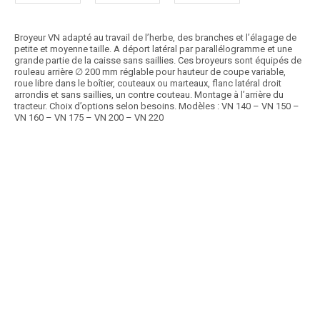
Broyeur VN adapté au travail de l’herbe, des branches et l’élagage de
petite et moyenne taille. A déport latéral par parallélogramme et une
grande partie de la caisse sans saillies. Ces broyeurs sont équipés de
rouleau arrière ∅ 200 mm réglable pour hauteur de coupe variable,
roue libre dans le boîtier, couteaux ou marteaux, flanc latéral droit
arrondis et sans saillies, un contre couteau. Montage à l’arrière du
tracteur. Choix d’options selon besoins. Modèles : VN 140 – VN 150 –
VN 160 – VN 175 – VN 200 – VN 220
Promotion
Article SCAR
Destockage
affichage prix HT
Promo
2023 - 1 Kit de dents de rétention 4136 + 1 Tôle de blindage 4396 Prix
HT Hors port
Voir le produit